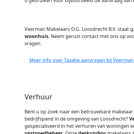
u gebruiken voor bijvoorbeeld de aanvraag van 
Veerman Makelaars O.G. Loosdrecht B.V. staat 
woonhuis
. Neem gerust contact met ons op vo
vragen.
Meer info over Taxatie aanvragen bij Veerman
Verhuur
Bent u op zoek naar een betrouwbare makelaar
bedrijfspand in de omgeving van Loosdrecht?
V
gespecialiseerd in het verhuren van woningen en
vastgoedbeheer
. Onze
deskundig
e makelaars 