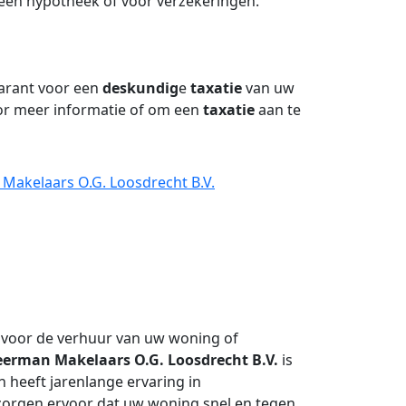
een hypotheek of voor verzekeringen.
garant voor een
deskundig
e
taxatie
van uw
or meer informatie of om een
taxatie
aan te
 Makelaars O.G. Loosdrecht B.V.
 voor de verhuur van uw woning of
eerman Makelaars O.G. Loosdrecht B.V.
is
 heeft jarenlange ervaring in
zorgen ervoor dat uw woning snel en tegen